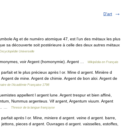
D'art
mbole Ag et de numéro atomique 47, est l’un des métaux les plus
e sa découverte soit postérieure à celle des deux autres métaux
Encyclopédie Universelle
homonymes, voir Argent (homonymie). Argent …
Wikipédia en Français
arfait et le plus précieux après l or. Mine d argent. Minière d
t. Argent de mine. Argent de chimie. Argent de bon aloi. Argent de
nnaire de l'Académie Française 1798
mistes appellent l argent lune. Argent trespur et bien affiné,
ntum, Nummus argenteus. Vif argent, Argentum viuum. Argent
me.… …
Thresor de la langue françoyse
arfait aprés l or. Mine, miniere d argent. veine d argent. barre,
 jettons, pieces d argent. Ouvrages d argent. vaisselles, estoffes,