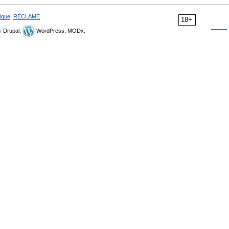
ique
,
RÉCLAME
18+
Drupal,
WordPress, MODx.