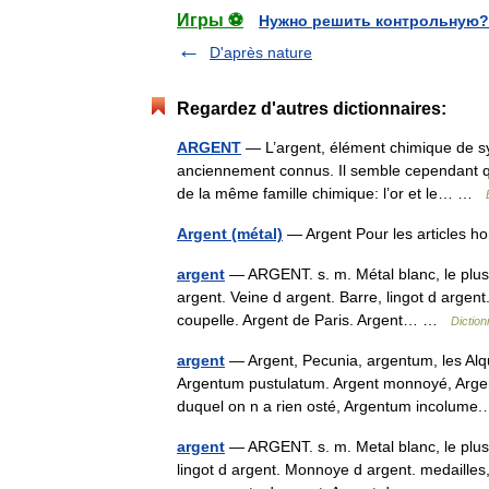
Игры ⚽
Нужно решить контрольную?
D'après nature
Regardez d'autres dictionnaires:
ARGENT
— L’argent, élément chimique de sy
anciennement connus. Il semble cependant qu
de la même famille chimique: l’or et le… …
Argent (métal)
— Argent Pour les articles 
argent
— ARGENT. s. m. Métal blanc, le plus p
argent. Veine d argent. Barre, lingot d argen
coupelle. Argent de Paris. Argent… …
Dictio
argent
— Argent, Pecunia, argentum, les Alque
Argentum pustulatum. Argent monnoyé, Arge
duquel on n a rien osté, Argentum incolu
argent
— ARGENT. s. m. Metal blanc, le plus p
lingot d argent. Monnoye d argent. medailles,