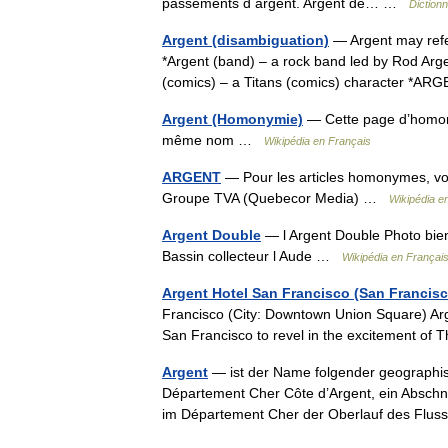
passements d argent. Argent de… …
Dictionn
Argent (disambiguation)
— Argent may refer 
*Argent (band) – a rock band led by Rod Arg
(comics) – a Titans (comics) character *
Argent (Homonymie)
— Cette page d’homonym
même nom …
Wikipédia en Français
ARGENT
— Pour les articles homonymes, voi
Groupe TVA (Quebecor Media) …
Wikipédia e
Argent Double
— l Argent Double Photo bie
Bassin collecteur l Aude …
Wikipédia en Françai
Argent Hotel San Francisco (San Francisc
Francisco (City: Downtown Union Square) Argen
San Francisco to revel in the excitement of 
Argent
— ist der Name folgender geographis
Département Cher Côte d’Argent, ein Abschnit
im Département Cher der Oberlauf des F