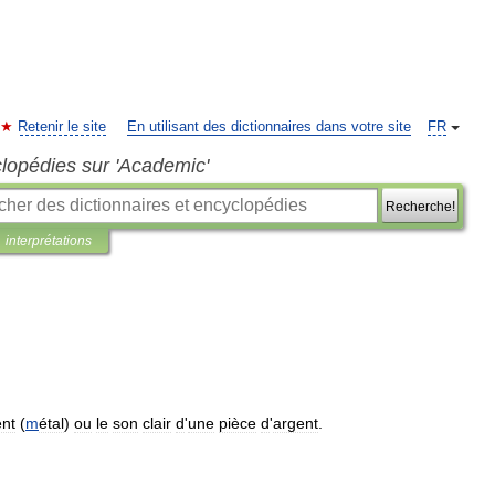
Retenir le site
En utilisant des dictionnaires dans votre site
FR
clopédies sur 'Academic'
Recherche!
interprétations
ent
(
m
étal
)
ou
le
son
clair
d
'
une
pièce
d
'
argent
.