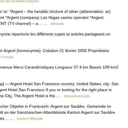
aire de l'Académie française
to: *Argent – the heraldic tincture of silver (abbreviation: ar)
ent *Argent (company) Las Vegas casino operator *Argent
ARGENT (TV channel) – a… …
Wikipedia
ie répertorie les différents sujets et articles partageant un
r Argent (homonymie). Création 21 février 2005 Propriétaire
n Français
nvenue Merci Caractéristiques Longueur 37 4 km Bassin 108 km2
s
o)
— Argent Hotel San Francisco country: United States, city: San
t Hotel San Francisco If you re looking for the right place in
The City, The Argent Hotel is the …
International hotels
cher Objekte in Frankreich: Argent sur Sauldre, Gemeinde im
t an der französischen Atlantikküste Kanton Argent sur Sauldre
lusses… …
Deutsch Wikipedia