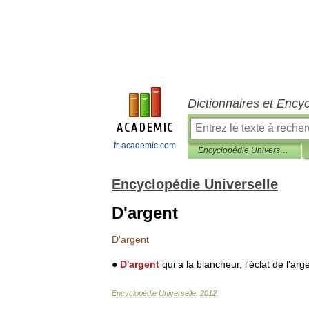
Dictionnaires et Ency
fr-academic.com
Encyclopédie Universelle
Encyclopédie Universelle
D'argent
D
'
argent
●
D
'
argent
qui
a
la
blancheur
,
l
'
éclat
de
l
'
arg
Encyclopédie
Universelle
.
2012
.